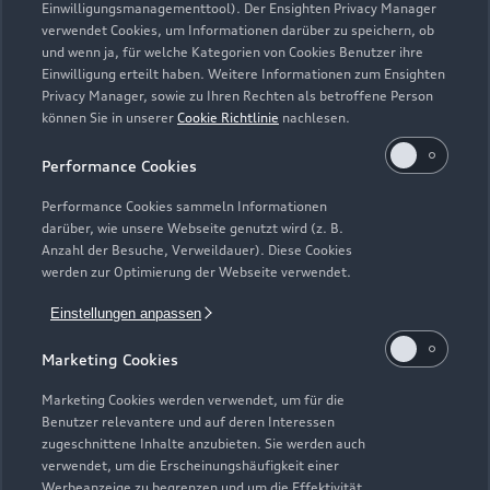
Einwilligungsmanagementtool). Der Ensighten Privacy Manager
Zurück nach oben
verwendet Cookies, um Informationen darüber zu speichern, ob
und wenn ja, für welche Kategorien von Cookies Benutzer ihre
Einwilligung erteilt haben. Weitere Informationen zum Ensighten
Modelle
Privacy Manager, sowie zu Ihren Rechten als betroffene Person
können Sie in unserer
Cookie Richtlinie
nachlesen.
Kaufen & leasen
Alle Modelle
Performance Cookies
Modelle vergleichen
Service & Zubehör
Performance Cookies sammeln Informationen
Neuwagensuche
darüber, wie unsere Webseite genutzt wird (z. B.
Elektromodelle
Anzahl der Besuche, Verweildauer). Diese Cookies
Gebrauchtwagensuche
Support
werden zur Optimierung der Webseite verwendet.
Saisonale Angebote
Plug-in-Hybride
Gebrauchtwagen
Einstellungen anpassen
Audi Services
Über Audi
Kundenservice
Finanzierung
Marketing Cookies
Garantie
Händlersuche
Aktionen & Angebote
Unternehmen
Marketing Cookies werden verwendet, um für die
Audi digital services
Benutzer relevantere und auf deren Interessen
Audi Code
Geschäftskunden
Karriere
zugeschnittene Inhalte anzubieten. Sie werden auch
myAudi
verwendet, um die Erscheinungshäufigkeit einer
Häufige Fragen (FAQ)
Investor Relations
Werbeanzeige zu begrenzen und um die Effektivität