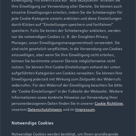
Einwilligung. Mit einem Klick auf "Alle akzeptieren" erteilen Sie
Ihre Einwilligung zur Verwendung aller Dienste. Sie können auch
einzelne Einwilligungen erteilen, indem Sie die Schieberegler für
jede Cookie-Kategorie einzeln anklicken und diese Einstellungen
durch Klicken auf "Einstellungen speichern und fortfahren"
Hiebelerstraße 65
speichern. Falls Sie keinen der Schieberegler anklicken, werden
87629 Füssen
nur die notwendigen Cookies (z. B. der Ensighten Privacy
Manager, unser Einwilligungsmanagementtool) verwendet. Sie
08362 919229
sind nicht gesetzlich verpflichtet, in die Verwendung von Cookies
einzuwilligen, aber wenn Sie Ihre Einwilligung nicht erteilen,
können Sie bestimmte unserer Dienste möglicherweise nicht
anfrage@autohaus-heuberger.de
nutzen. Sie können Ihre Cookie-Einstellungen anhand der unten
aufgeführten Kategorien von Cookies verwalten. Sie können Ihre
Kontaktdaten herunterladen
Einwilligung jederzeit mit Wirkung zum Zeitpunkt des Widerrufs
widerrufen. Für den Widerruf der Einwilligung beachten Sie bitte
die "Cookie-Einstellungen" in der Fußzeile der Webseite. Weitere
Informationen sowie konkrete Hinweise zur Verwendung Ihrer
personenbezogenen Daten finden Sie in unserer
Cookie Richtlinie
,
Öffnungszeiten
unserem
Datenschutzhinweis
und im
Impressum
.
Notwendige Cookies
Verkauf
Notwendige Cookies werden benötigt, um Ihnen grundlegende