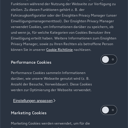
Geschlossen
,
öffnet am
Donnerstag
Funktionen während der Nutzung der Webseite zur Verfügung zu
08:00
stellen. Zu diesen Funktionen gehört z. B. der
Fahrzeugkonfigurator oder der Ensighten Privacy Manager (unser
Einwilligungsmanagementtool). Der Ensighten Privacy Manager
Service
verwendet Cookies, um Informationen darüber zu speichern, ob
Geschlossen
,
öffnet am
Donnerstag
und wenn ja, für welche Kategorien von Cookies Benutzer ihre
07:15
Einwilligung erteilt haben. Weitere Informationen zum Ensighten
Privacy Manager, sowie zu Ihren Rechten als betroffene Person
können Sie in unserer
Cookie Richtlinie
nachlesen.
Samstag: Verkauf: nach Vereinbarung
Performance Cookies
Performance Cookies sammeln Informationen
darüber, wie unsere Webseite genutzt wird (z. B.
Anzahl der Besuche, Verweildauer). Diese Cookies
werden zur Optimierung der Webseite verwendet.
Einstellungen anpassen
Marketing Cookies
Marketing Cookies werden verwendet, um für die