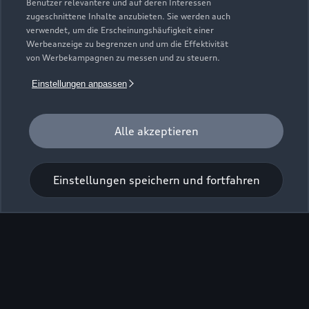
Benutzer relevantere und auf deren Interessen
zugeschnittene Inhalte anzubieten. Sie werden auch
verwendet, um die Erscheinungshäufigkeit einer
Werbeanzeige zu begrenzen und um die Effektivität
Zur Inspektion
von Werbekampagnen zu messen und zu steuern.
Einstellungen anpassen
Alle akzeptieren
Einstellungen speichern und fortfahren
Zu den Rädern