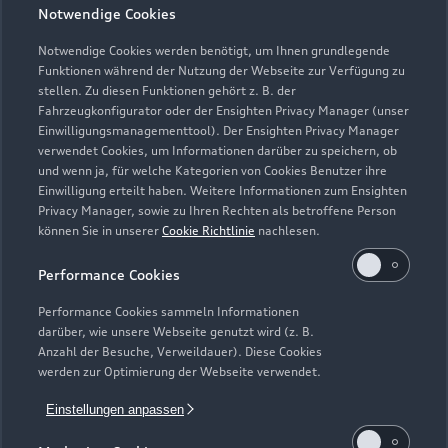
Geschlossen
,
öffnet am
Montag 07:15
Notwendige Cookies
Notwendige Cookies werden benötigt, um Ihnen grundlegende
Samstag: Verkauf: nach Vereinbarung
Funktionen während der Nutzung der Webseite zur Verfügung zu
stellen. Zu diesen Funktionen gehört z. B. der
Fahrzeugkonfigurator oder der Ensighten Privacy Manager (unser
Einwilligungsmanagementtool). Der Ensighten Privacy Manager
Zurück nach oben
verwendet Cookies, um Informationen darüber zu speichern, ob
und wenn ja, für welche Kategorien von Cookies Benutzer ihre
Einwilligung erteilt haben. Weitere Informationen zum Ensighten
Modelle
Privacy Manager, sowie zu Ihren Rechten als betroffene Person
können Sie in unserer
Cookie Richtlinie
nachlesen.
Kaufen & leasen
Alle Modelle
Performance Cookies
Modelle vergleichen
Service & Zubehör
Performance Cookies sammeln Informationen
Neuwagensuche
darüber, wie unsere Webseite genutzt wird (z. B.
Elektromodelle
Anzahl der Besuche, Verweildauer). Diese Cookies
Gebrauchtwagensuche
Support
werden zur Optimierung der Webseite verwendet.
Saisonale Angebote
Plug-in-Hybride
Gebrauchtwagen
Einstellungen anpassen
Audi Services
Über Audi
Kundenservice
Finanzierung