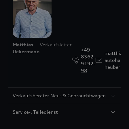
Matthias
Verkaufsleiter
+49
Uekermann
matthias
8362
autohaus-
9192-
heuberger
98
Sección
Verkaufsberater Neu- & Gebrauchtwagen
2
Sección
Service-, Teiledienst
3