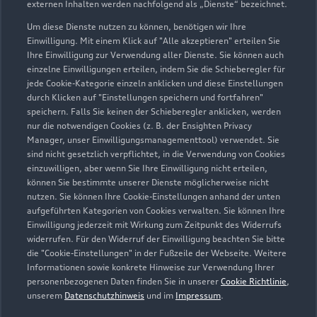
Hiebelerstraße 65
externen Inhalten werden nachfolgend als „Dienste“ bezeichnet.
87629 Füssen
Um diese Dienste nutzen zu können, benötigen wir Ihre
Einwilligung. Mit einem Klick auf "Alle akzeptieren" erteilen Sie
Ihre Einwilligung zur Verwendung aller Dienste. Sie können auch
08362 919229
einzelne Einwilligungen erteilen, indem Sie die Schieberegler für
jede Cookie-Kategorie einzeln anklicken und diese Einstellungen
anfrage@autohaus-heuberger.de
durch Klicken auf "Einstellungen speichern und fortfahren"
speichern. Falls Sie keinen der Schieberegler anklicken, werden
nur die notwendigen Cookies (z. B. der Ensighten Privacy
Kontaktdaten herunterladen
Manager, unser Einwilligungsmanagementtool) verwendet. Sie
sind nicht gesetzlich verpflichtet, in die Verwendung von Cookies
einzuwilligen, aber wenn Sie Ihre Einwilligung nicht erteilen,
können Sie bestimmte unserer Dienste möglicherweise nicht
Öffnungszeiten
nutzen. Sie können Ihre Cookie-Einstellungen anhand der unten
aufgeführten Kategorien von Cookies verwalten. Sie können Ihre
Einwilligung jederzeit mit Wirkung zum Zeitpunkt des Widerrufs
widerrufen. Für den Widerruf der Einwilligung beachten Sie bitte
Verkauf
die "Cookie-Einstellungen" in der Fußzeile der Webseite. Weitere
Geschlossen
,
öffnet am
Montag 08:00
Informationen sowie konkrete Hinweise zur Verwendung Ihrer
personenbezogenen Daten finden Sie in unserer
Cookie Richtlinie
,
unserem
Datenschutzhinweis
und im
Impressum
.
Service